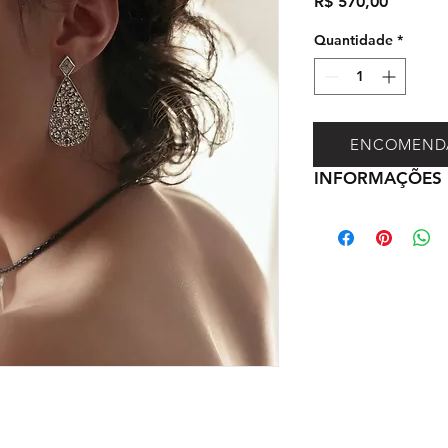
Preço
R$ 570,00
Quantidade
*
ENCOMEND
INFORMAÇÕES 
Nossas entregas são
serão combinadas n