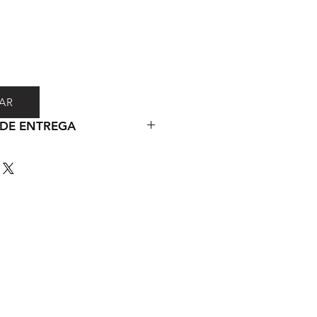
AR
DE ENTREGA
 feitas via DHL ou Correios e
o ato da compra.