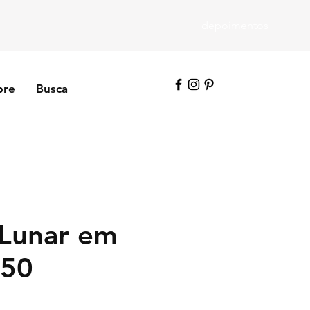
depoimentos
bre
Busca
 Lunar em
950